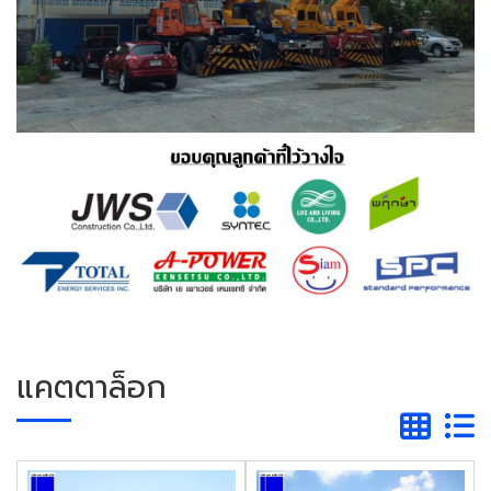
แคตตาล็อก