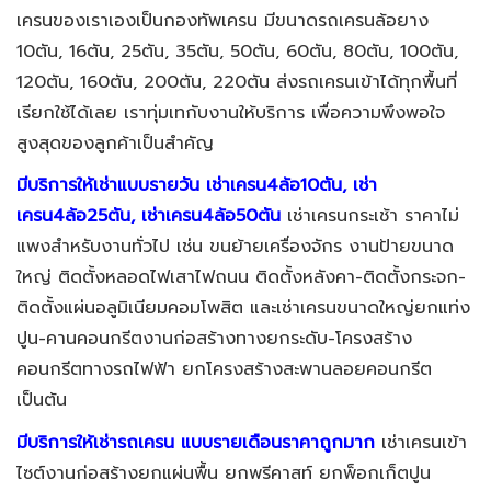
เครนของเราเองเป็นกองทัพเครน มีขนาดรถเครนล้อยาง
10ตัน, 16ตัน, 25ตัน, 35ตัน, 50ตัน, 60ตัน, 80ตัน, 100ตัน,
120ตัน, 160ตัน, 200ตัน, 220ตัน
ส่งรถเครนเข้าได้ทุกพื้นที่
เรียกใช้ได้เลย เราทุ่มเทกับงานให้บริการ เพื่อความพึงพอใจ
สูงสุดของลูกค้าเป็นสำคัญ
มีบริการให้เช่าแบบรายวัน เช่าเครน4ล้อ10ตัน, เช่า
เครน4ล้อ25ตัน, เช่าเครน4ล้อ50ตัน
เช่าเครนกระเช้า ราคาไม่
แพงสำหรับงานทั่วไป เช่น ขนย้ายเครื่องจักร งานป้ายขนาด
ใหญ่ ติดตั้งหลอดไฟเสาไฟถนน ติดตั้งหลังคา-ติดตั้งกระจก-
ติดตั้งแผ่นอลูมิเนียมคอมโพสิต และเช่าเครนขนาดใหญ่ยกแท่ง
ปูน-คานคอนกรีตงานก่อสร้างทางยกระดับ-โครงสร้าง
คอนกรีตทางรถไฟฟ้า ยกโครงสร้างสะพานลอยคอนกรีต
เป็นต้น
มีบริการให้เช่ารถเครน แบบรายเดือนราคาถูกมาก
เช่าเครนเข้า
ไซต์งานก่อสร้างยกแผ่นพื้น ยกพรีคาสท์ ยกพ็อกเก็ตปูน